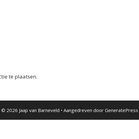
ie te plaatsen.
© 2026 Jaap van Barneveld
• Aangedreven door
GeneratePress