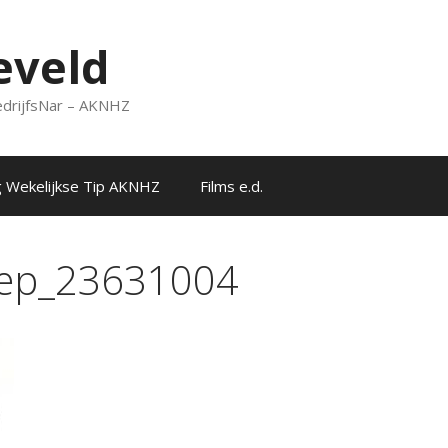
eveld
 BedrijfsNar – AKNHZ
 Wekelijkse Tip AKNHZ
Films e.d.
roep_23631004