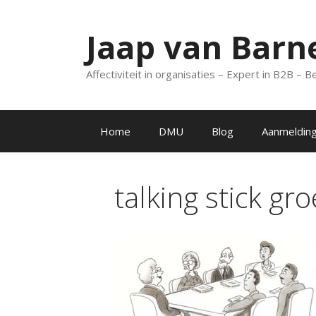
Spring
naar
Jaap van Barn
inhoud
Affectiviteit in organisaties – Expert in B2B –
Home
DMU
Blog
Aanmelding
talking stick g