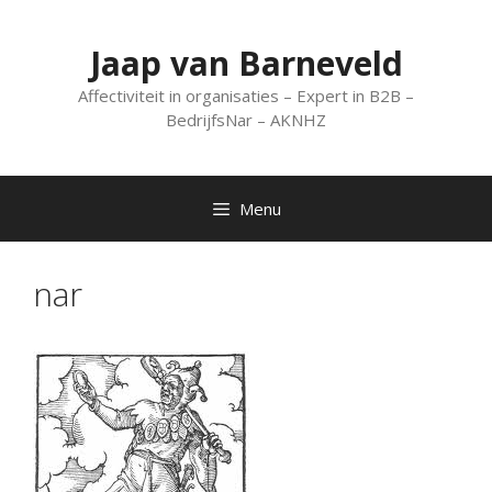
Spring
naar
Jaap van Barneveld
inhoud
Affectiviteit in organisaties – Expert in B2B –
BedrijfsNar – AKNHZ
Menu
nar