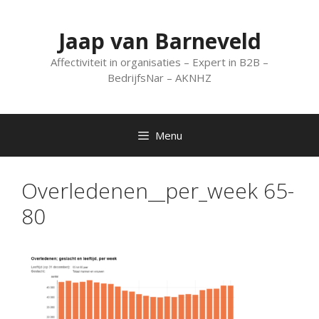
Spring
naar
Jaap van Barneveld
inhoud
Affectiviteit in organisaties – Expert in B2B –
BedrijfsNar – AKNHZ
Menu
Overledenen__per_week 65-
80