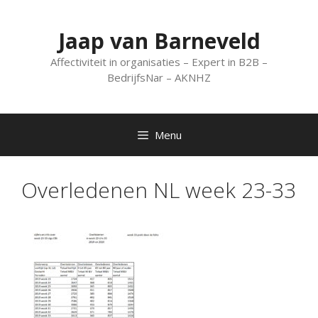
Spring
naar
Jaap van Barneveld
inhoud
Affectiviteit in organisaties – Expert in B2B –
BedrijfsNar – AKNHZ
Menu
Overledenen NL week 23-33